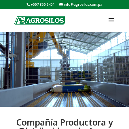
+507 850 6401
info@agrosilos.com.pa
Reproductor
de
vídeo
Compañía Productora y