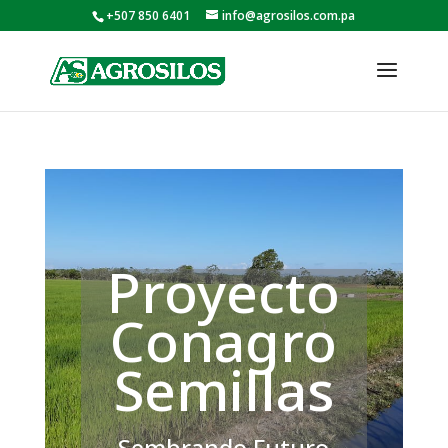
+507 850 6401
info@agrosilos.com.pa
Proyecto
Conagro
Semillas
Sembrando Futuro